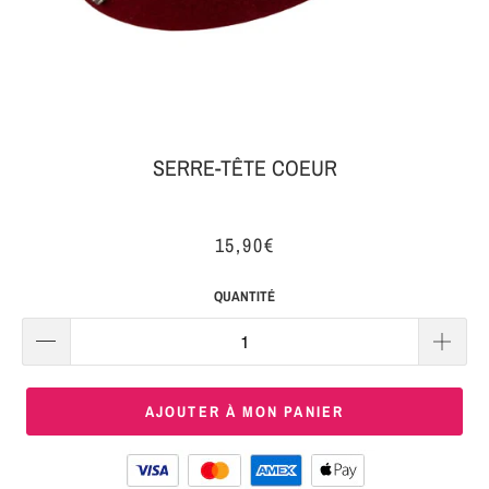
MON
SERRE-
COLIS
TÊTE
BIJOUX
SERRE-
TÊTE
SERRE-TÊTE COEUR
NOEUD
Connexion
SERRE-
15,90€
|
TÊTE
S'inscrire
TRESSE
QUANTITÉ
SERRE-
TÊTE
TISSU
AJOUTER À MON PANIER
SERRE-
TÊTE