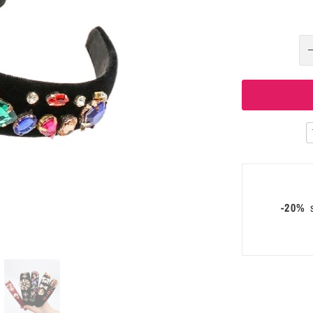
-20%
s