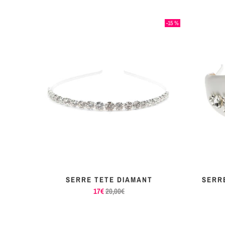
-15 %
RASS
SERRE TETE DIAMANT
SERR
17€
20,00€