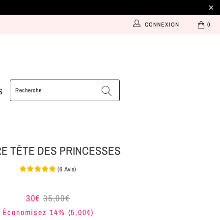
CONNEXION
0
S
E TÊTE DES PRINCESSES
(
6
Avis
)
30€
35,00€
Économisez 14% (
5,00€
)