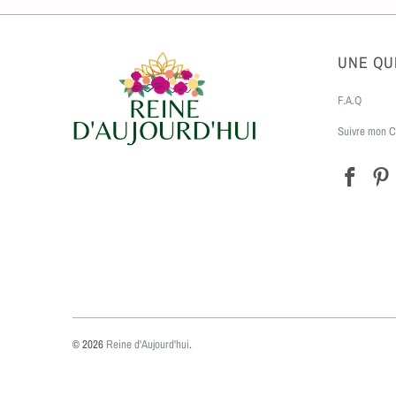
UNE QU
F.A.Q
Suivre mon C
© 2026
Reine d'Aujourd'hui
.