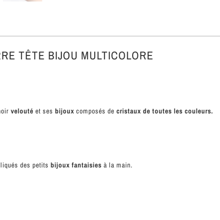
RRE TÊTE BIJOU MULTICOLORE
noir
velouté
et ses
bijoux
composés de
cristaux de toutes les couleurs.
pliqués des petits
bijoux fantaisies
à la main.