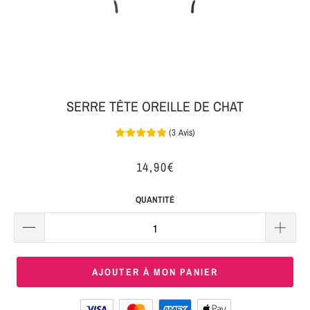
MON
SERRE-
COLIS
TÊTE
BIJOUX
SERRE-
TÊTE
SERRE TÊTE OREILLE DE CHAT
NOEUD
(
3
Avis
)
Connexion
SERRE-
|
TÊTE
14,90€
S'inscrire
TRESSE
QUANTITÉ
SERRE-
TÊTE
TISSU
AJOUTER À MON PANIER
SERRE-
TÊTE