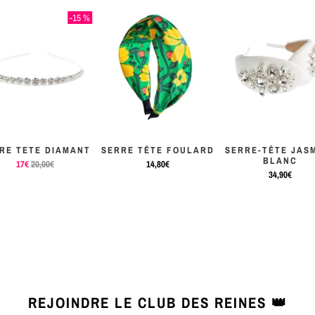
-15 %
RE TETE DIAMANT
SERRE TÊTE FOULARD
SERRE-TÊTE JAS
BLANC
17€
20,00€
14,80€
34,90€
REJOINDRE LE CLUB DES REINES 👑