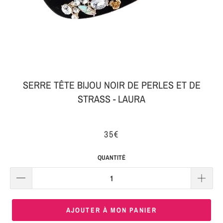
MON
SERRE-
COLIS
TÊTE
BIJOUX
SERRE-
TÊTE
NOEUD
SERRE TÊTE BIJOU NOIR DE PERLES ET DE
STRASS - LAURA
Connexion
SERRE-
|
TÊTE
S'inscrire
TRESSE
35€
SERRE-
QUANTITÉ
TÊTE
TISSU
SERRE-
AJOUTER À MON PANIER
TÊTE